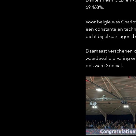
69,468%.
Voor België was Charlot
een constante en techni
dicht bij elkaar lagen
Daarnaast verschenen o
waardevolle ervaring 
de zware Special.