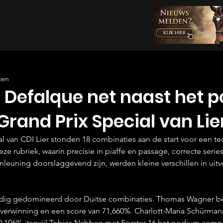
zen
e Defalque net naast het 
Grand Prix Special van Lier
al van CDI Lier stonden 18 combinaties aan de start voor een te
eze rubriek, waarin precisie in piaffe en passage, correcte serie
nleuning doorslaggevend zijn, werden kleine verschillen in uitv
dig gedomineerd door Duitse combinaties. Thomas Wagner b
overwinning en een score van 71,660%. Charlott-Maria Schürma
0,106%, terwijl Tobias Nabben met Forster 16 het podium comp