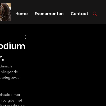
Home
Evenementen
Contact
podium
.
chnisch 
s vliegende 
oering zwaar 
ehaalde met 
nn volgde met 
leet maakte op 