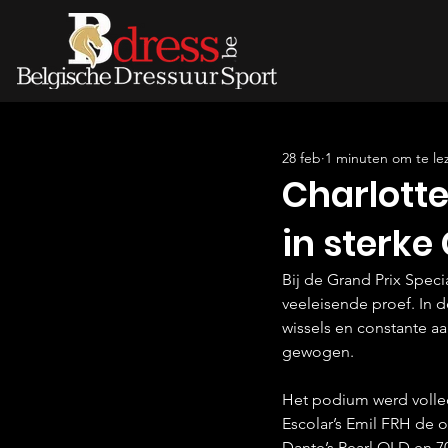
28 feb
1 minuten om te le
Charlott
in sterke 
Bij de Grand Prix Speci
veeleisende proef. In d
wissels en constante aa
gewogen.
Het podium werd volle
Escolar’s Emil FRH de 
Dante’s Pearl OLD en 7