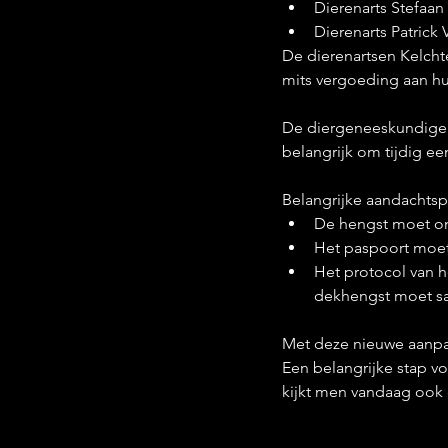
Dierenarts Stefaan
Dierenarts Patrick V
De dierenartsen Kelch
mits vergoeding aan hui
De diergeneeskundige fa
belangrijk om tijdig ee
Belangrijke aandachts
De hengst moet o
Het paspoort moet
Het protocol van h
dekhengst moet s
Met deze nieuwe aanpa
Een belangrijke stap v
kijkt men vandaag ook d