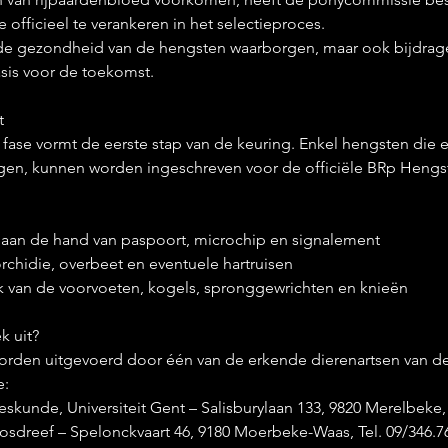
officieel te verankeren in het selectieproces.
 de gezondheid van de hengsten waarborgen, maar ook bijdrag
sis voor de toekomst.
t
ase vormt de eerste stap van de keuring. Enkel hengsten die e
gen, kunnen worden ingeschreven voor de officiële BRp Hengs
e aan de hand van paspoort, microchip en signalement
rchidie, overbeet en eventuele hartruisen
van de voorvoeten, kogels, spronggewrichten en knieën
k uit?
rden uitgevoerd door één van de erkende dierenartsen van d
e:
skunde, Universiteit Gent – Salisburylaan 133, 9820 Merelbeke, 
osdreef – Spelonckvaart 46, 9180 Moerbeke-Waas, Tel. 09/346.7