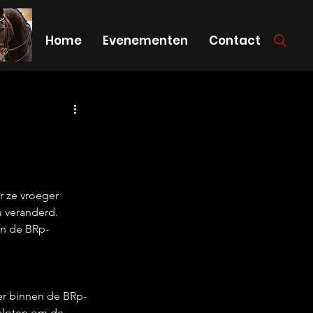
Home
Evenementen
Contact
 ze vroeger 
 veranderd. 
en de BRp-
er binnen de BRp-
sloten om de 