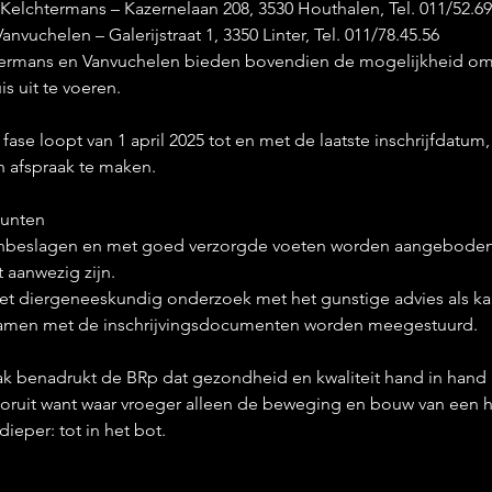
 Kelchtermans – Kazernelaan 208, 3530 Houthalen, Tel. 011/52.69
anvuchelen – Galerijstraat 1, 3350 Linter, Tel. 011/78.45.56
termans en Vanvuchelen bieden bovendien de mogelijkheid om
s uit te voeren.
se loopt van 1 april 2025 tot en met de laatste inschrijfdatum, 
n afspraak te maken.
punten
nbeslagen en met goed verzorgde voeten worden aangeboden
 aanwezig zijn.
et diergeneeskundig onderzoek met het gunstige advies als ka
amen met de inschrijvingsdocumenten worden meegestuurd.
k benadrukt de BRp dat gezondheid en kwaliteit hand in hand
ooruit want waar vroeger alleen de beweging en bouw van een h
ieper: tot in het bot.