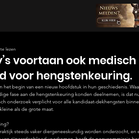
te lezen
’s voortaan ook medisch
d voor hengstenkeuring.
n het begin van een nieuw hoofdstuk in hun geschiedenis. Waar
ige fase aan de hengstenkeuring konden deelnemen, is dat nu
sch onderzoek verplicht voor alle kandidaat-dekhengsten binn
 kleine als de grote maat.
ing?
praktijk steeds vaker diergeneeskundig worden onderzocht, en 
en van rijpaardenbloed voorkomen, heeft de ponycommissie be