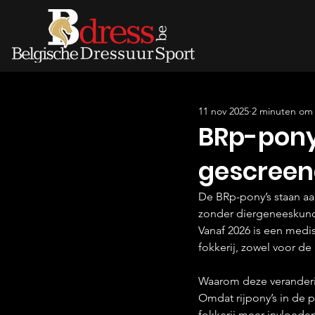
11 nov 2025
2 minuten om 
BRp-pony
gescreen
De BRp-pony’s staan aa
zonder diergeneeskund
Vanaf 2026 is een medi
fokkerij, zowel voor de
Waarom deze verander
Omdat rijpony’s in de 
fokkerij meer invloed