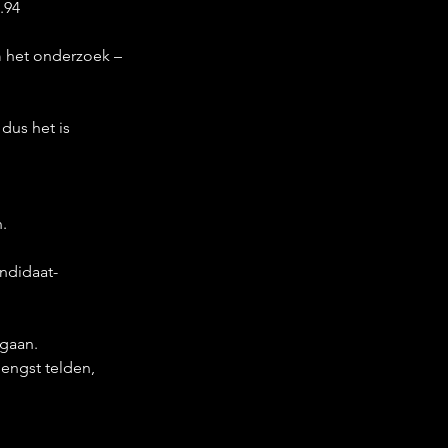
.94
 het onderzoek – 
dus het is 
.
ndidaat-
 gaan.
engst telden, 