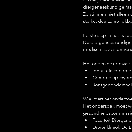
diergeneeskundige fase 
Zo wil men niet alleen
sterke, duurzame fokba
Eerste stap in het trajec
De diergeneeskundige f
medisch advies ontvan
Het onderzoek omvat:
Identiteitscontrol
Controle op crypto
Röntgenonderzoek 
Wie voert het onderzoe
Het onderzoek moet wo
gezondheidscommissi
Faculteit Diergenee
Dierenkliniek De B