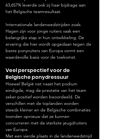
63,657% leverde ook zij haar bijdrage aan 
het Belgische teamresultaat.
Internationale landenwedstrijden zoals 
Hagen zijn voor jonge ruiters vaak een 
belangrijke stap in hun ontwikkeling. De 
ervaring die hier wordt opgedaan tegen de 
beste ponyruiters van Europa vormt een 
waardevolle basis voor de toekomst.
Veel perspectief voor de 
Belgische ponydressuur
Hoewel België net naast het podium 
eindigde, mag de prestatie van het team 
zeker positief worden beoordeeld. De 
verschillen met de toplanden worden 
steeds kleiner en de Belgische combinaties 
toonden opnieuw dat ze kunnen 
concurreren met de sterkste jeugdruiters 
van Europa.
Met een vierde plaats in de landenwedstrijd 