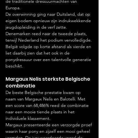
de traditionele dressuurmachten van 
Europa.
De overwinning ging naar Duitsland, dat op 
eigen bodem opnieuw zijn indrukwekkende 
jeugdopleiding in de verf zette. 
Denemarken reed naar de tweede plaats, 
terwijl Nederland het podium vervolledigde. 
België volgde op korte afstand als vierde en 
liet daarbij zien dat het ook in de 
ponydressuur over een talentvolle generatie 
beschikt.
Margaux Nelis sterkste Belgische 
combinatie
De beste Belgische prestatie kwam op 
naam van Margaux Nelis en Balotelli. Met 
een score van 68,486% reed de combinatie 
naar een mooie tiende plaats in het 
individuele klassement.
Margaux presenteerde een verzorgde proef 
waarin haar pony en zijzelf een mooi geheel 
vormden. De jury waardeerde vooral de 