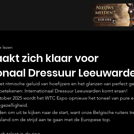
e lezen
akt zich klaar voor
ionaal Dressuur Leeuward
het ritmische geluid van hoefijzers en het glanzen van perfect 
betekenen: Internationaal Dressuur Leeuwarden komt eraan!
ktober 2025 wordt het WTC Expo opnieuw het toneel van pure el
 gezelligheid.
reden om uit te kijken naar de start, want onze Belgische ruiters 
esland om de strijd aan te gaan met de Europese top.
h talent in de ring.