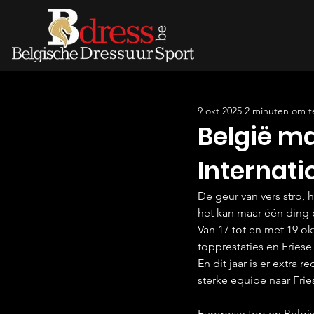
9 okt 2025
2 minuten om t
België ma
Internat
De geur van vers stro, 
het kan maar één ding 
Van 17 tot en met 19 o
topprestaties en Friese
En dit jaar is er extra 
sterke equipe naar Fri
Europese top en Belgisc