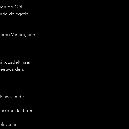
eren op CDI-
ende delegatie 
errie Venere, een 
ikx zadelt haar 
Leeuwarden. 
nieuw van de 
 bekendstaat om 
lijven in 