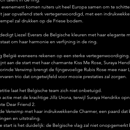
ze evenement komen ruiters uit heel Europa samen om te schitt
dit jaar opvallend sterk vertegenwoordigd, met een indrukwekk
stempel zal drukken op de Friese bodem.
dedigt Liezel Everars de Belgische kleuren met haar elegante m
taat om haar harmonie en verfijning in de ring.
ag België eveneens rekenen op een sterke vertegenwoordiging.
jnt aan de start met haar charmante Kiss Me Rose, Suraya Hendr
Jorinde Verwimp brengt de fijngevoelige Rubis Rose mee naar 
varen trio dat ongetwijfeld voor mooie prestaties zal zorgen.
itie laat het Belgische team zich niet onbetuigd.
 actie met de krachtige Jillz Urona, terwijl Suraya Hendrikx op
nte Dear Friend 2.
rinde Verwimp met haar indrukwekkende Charmer, een paard dat
ngen en uitstraling.
start is het duidelijk: de Belgische vlag zal niet onopgemerkt b