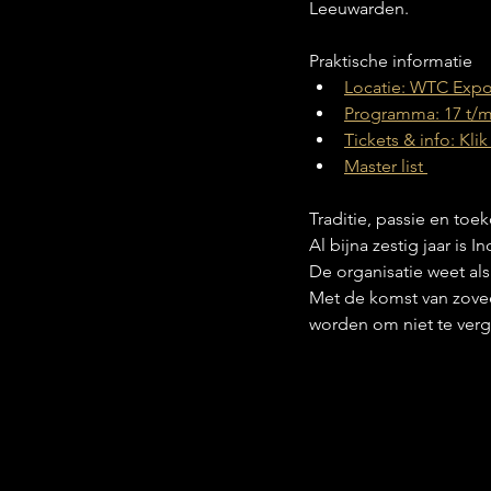
Leeuwarden.
Praktische informatie
Locatie: WTC Expo
Programma: 17 t/m
Tickets & info: Klik
Master list 
Traditie, passie en toe
Al bijna zestig jaar is
De organisatie weet al
Met de komst van zoveel
worden om niet te ver