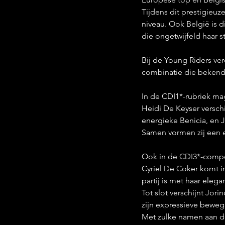
Tijdens dit prestigieu
niveau. Ook België is 
die ongetwijfeld haar 
Bij de Young Riders ver
combinatie die bekends
In de CDI1*-rubriek m
Heidi De Keyser verschi
energieke Benicia, en 
Samen vormen zij een er
Ook in de CDI3*-compet
Cyriel De Coker komt in
partij is met haar elega
Tot slot verschijnt Jo
zijn expressieve bewegi
Met zulke namen aan de 