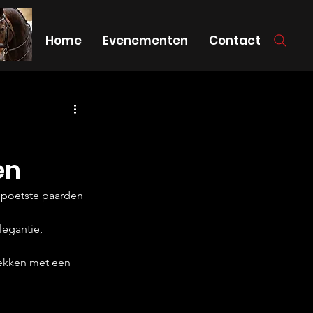
Home
Evenementen
Contact
en
gepoetste paarden 
egantie, 
trekken met een 