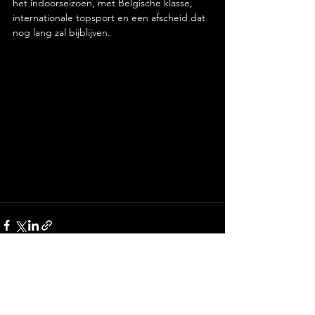
het indoorseizoen, met Belgische klasse, 
internationale topsport en een afscheid dat 
nog lang zal bijblijven.
Gerelateerde posts