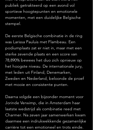
publiek getrakteerd op een avond vol 
sportieve hoogtepunten en emotionele 
momenten, met een duidelijke Belgische 
stempel.
De eerste Belgische combinatie in de ring 
was Larissa Pauluis met Flambeau. Een 
podiumplaats zat er niet in, maar met een 
sterke zevende plaats en een score van 
78,890% bewees het duo zich opnieuw op 
het hoogste niveau. De internationale jury, 
met leden uit Finland, Denemarken, 
Zweden en Nederland, beloonde de proef 
met mooie en consistente punten.
Daarna volgde een bijzonder moment voor 
Jorinde Verwimp, die in Amsterdam haar 
laatste wedstrijd als combinatie reed met 
Charmer. Na zeven jaar samenwerken kwam 
daarmee een indrukwekkende gezamenlijke 
carrière tot een emotioneel en trots einde. 