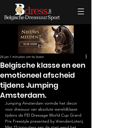
24 jan
1 minuten om te lezen
Belgische klasse en een
emotioneel afscheid
tijdens Jumping
Amsterdam.
Jumping Amsterdam vormde het decor 
voor dressuur van absolute wereldklasse 
tijdens de FEI Dressage World Cup Grand 
Prix Freestyle presented by VriendenLoterij. 
Met 15 topruiters aan de start werd het 