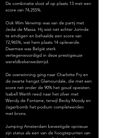
De combinatie sloot af op plaats 13 met een 
score van 74,255%.
Ook Wim Verwimp was van de partij met 
Jedai de Massa. Hij wist net achter Jorinde 
te eindigen en behaalde een score van 
72,965%, wat hem plaats 14 opleverde. 
Daarmee was België sterk 
vertegenwoordigd in deze prestigieuze 
wereldbekerwedstrijd.
De overwinning ging naar Charlotte Fry en 
de zwarte hengst Glamourdale, die met een 
score net onder de 90% het goud opeisten. 
Isabell Werth reed naar het zilver met 
Wendy de Fontaine, terwijl Becky Moody en 
Jagerbomb het podium completeerden 
met brons.
Jumping Amsterdam bevestigde opnieuw 
zijn status als een van de hoogtepunten van 