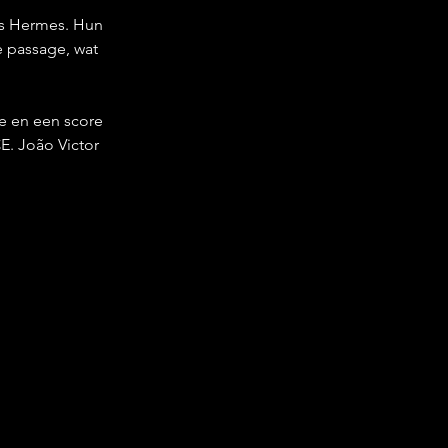
’s Hermes. Hun 
 passage, wat 
e en een score 
E. João Victor 