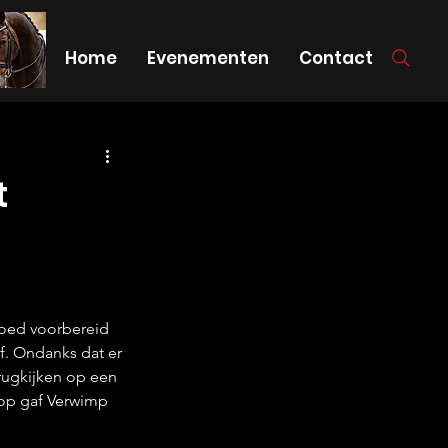
Home
Evenementen
Contact
t
goed voorbereid 
f. Ondanks dat er 
rugkijken op een 
op gaf Verwimp 