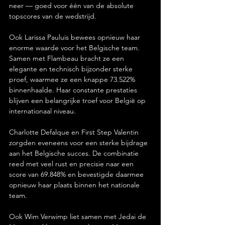
neer — goed voor één van de absolute 
topscores van de wedstrijd.
Ook Larissa Pauluis bewees opnieuw haar 
enorme waarde voor het Belgische team. 
Samen met Flambeau bracht ze een 
elegante en technisch bijzonder sterke 
proef, waarmee ze een knappe 73.522% 
binnenhaalde. Haar constante prestaties 
blijven een belangrijke troef voor België op 
internationaal niveau.
Charlotte Defalque en First Step Valentin 
zorgden eveneens voor een sterke bijdrage 
aan het Belgische succes. De combinatie 
reed met veel rust en precisie naar een 
score van 69.848% en bevestigde daarmee 
opnieuw haar plaats binnen het nationale 
team.
Ook Wim Verwimp liet samen met Jedai de 