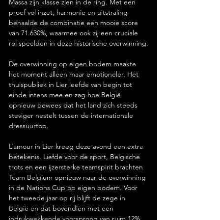
Massa zijn klasse zien in de ring. Met een 
proef vol inzet, harmonie en uitstraling 
behaalde de combinatie een mooie score 
van 71.630%, waarmee ook zij een cruciale 
rol speelden in deze historische overwinning.
De overwinning op eigen bodem maakte 
het moment alleen maar emotioneler. Het 
thuispubliek in Lier leefde van begin tot 
einde intens mee en zag hoe België 
opnieuw bewees dat het land zich steeds 
steviger nestelt tussen de internationale 
dressuurtop.
L’amour in Lier kreeg deze avond een extra 
betekenis. Liefde voor de sport, Belgische 
trots en een ijzersterke teamspirit brachten 
Team Belgium opnieuw naar de overwinning 
in de Nations Cup op eigen bodem. Voor 
het tweede jaar op rij blijft de zege in 
België en dat bovendien met een 
indrukwekkende voorsprong van ruim 12% 