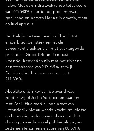
halen. Met een indrukwekkende totaalscore 
van 225.543% kleurde het podium zwart-
geel-rood en barstte Lier uit in emotie, trots 
en luid applaus.
Het Belgische team reed van begin tot 
einde bijzonder sterk en liet de 
concurrentie achter zich met overtuigende 
prestaties. Groot-Brittannië moest 
uiteindelijk tevreden zijn met het zilver na 
een totaalscore van 213.391%, terwijl 
Duitsland het brons veroverde met 
211.804%.
Absolute uitblinker van de avond was 
zonder twijfel Justin Verboomen. Samen 
met Zonik Plus reed hij een proef van 
uitzonderlijk niveau waarin kracht, souplesse 
en harmonie perfect samenkwamen. Het 
duo imponeerde zowel publiek als jury en 
zette een fenomenale score van 80.391% 