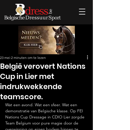
23 mei
2 minuten om te lezen
België verovert Nations
Cup in Lier met
indrukwekkende
teamscore.
Wat een avond. Wat een sfeer. Wat een 
demonstratie van Belgische klasse. Op FEI 
Nations Cup Dressage in CDIO Lier zorgde 
Team Belgium voor pure magie door de 
overwinning op eigen bodem binnen te 