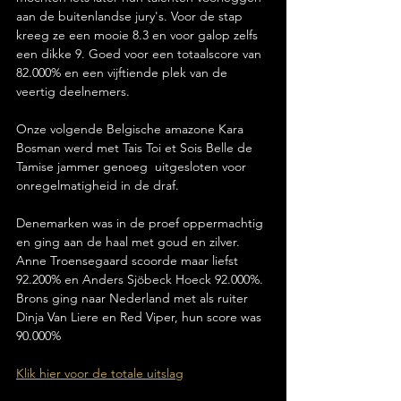
aan de buitenlandse jury's. Voor de stap 
kreeg ze een mooie 8.3 en voor galop zelfs 
een dikke 9. Goed voor een totaalscore van 
82.000% en een vijftiende plek van de 
veertig deelnemers.
Onze volgende Belgische amazone Kara 
Bosman werd met Tais Toi et Sois Belle de 
Tamise jammer genoeg  uitgesloten voor 
onregelmatigheid in de draf.
Denemarken was in de proef oppermachtig 
en ging aan de haal met goud en zilver. 
Anne Troensegaard scoorde maar liefst 
92.200% en Anders Sjöbeck Hoeck 92.000%. 
Brons ging naar Nederland met als ruiter 
Dinja Van Liere en Red Viper, hun score was 
90.000%
Klik hier voor de totale uitslag