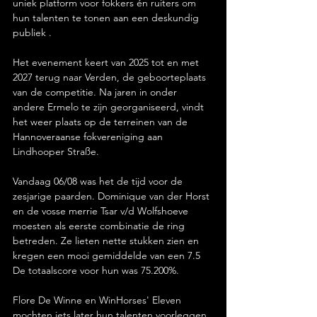
uniek platform voor fokkers én ruiters om 
hun talenten te tonen aan een deskundig 
publiek .
Het evenement keert van 2025 tot en met 
2027 terug naar Verden, de geboorteplaats 
van de competitie. Na jaren in onder 
andere Ermelo te zijn georganiseerd, vindt 
het weer plaats op de terreinen van de 
Hannoveraanse fokvereniging aan 
Lindhooper Straße.
Vandaag 06/08 was het de tijd voor de 
zesjarige paarden. Dominique van der Horst 
en de vosse merrie Tsar v/d Wolfshoeve 
moesten als eerste combinatie de ring 
betreden. Ze lieten nette stukken zien en 
kregen een mooi gemiddelde van een 7.5 
De totaalscore voor hun was 75.200%. 
Flore De Winne en WinHorses' Eleven 
mochten iets later hun talenten voorleggen 