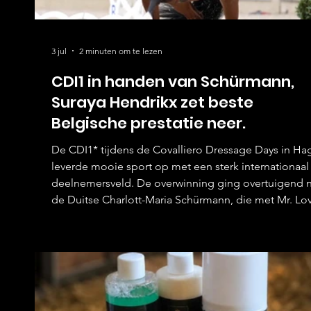
3 jul
2 minuten om te lezen
CDI1 in handen van Schürmann,
Suraya Hendrikx zet beste
Belgische prestatie neer.
De CDI1* tijdens de Covalliero Dressage Days in Ha
leverde mooie sport op met een sterk internationaal
deelnemersveld. De overwinning ging overtuigend 
de Duitse Charlott-Maria Schürmann, die met Mr. Lo
Lova de jury wist te imponeren. Met een score van
72,304% was zij de enige combinatie die de kaap van
procent wist te ronden. De tweede plaats was voor 
Indiase ruiter Anush Agarwalla en Straight Horse
Floriana. De combinatie zette een harmonieuze proe
neer en w