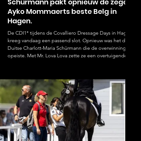
Schürmann pakt opnieuw de zege,
Ayko Mommaerts beste Belg in
Hagen.
De CDI1* tijdens de Covalliero Dressage Days in Hagen
kreeg vandaag een passend slot. Opnieuw was het de
Duitse Charlott-Maria Schürmann die de overwinning
opeiste. Met Mr. Lova Lova zette ze een overtuigende
proef neer, goed voor 72,853%. Daarmee bevestigde de
combinatie de sterke vorm die ze eerder deze week al
liet zien. De tweede plaats ging naar Anush Agarwalla
met Straight Horse Floriana. De Indiase combinatie
behaalde 69,088% en wist zich opnieuw tussen de beste
combin