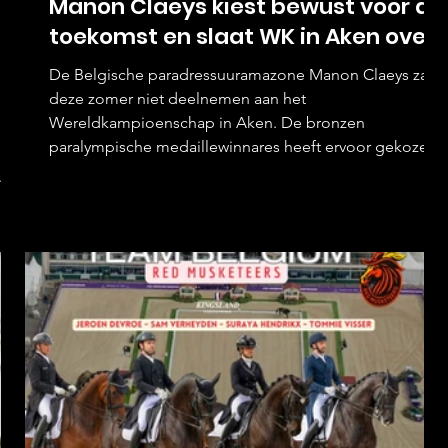
Manon Claeys kiest bewust voor de
toekomst en slaat WK in Aken over.
De Belgische paradressuuramazone Manon Claeys zal
deze zomer niet deelnemen aan het
Wereldkampioenschap in Aken. De bronzen
paralympische medaillewinnares heeft ervoor gekozen
om haar volledige aandacht te richten op de verdere
opbouw van haar paarden en haar sportieve toekomst,
in plaats van zich te forceren voor een deelname aan
het prestigieuze kampioenschap. Na een periode
e
waarin gezondheid en herstel centraal stonden, maakt
Claeys een weloverwogen keuze. Hoewel een werel
zijn