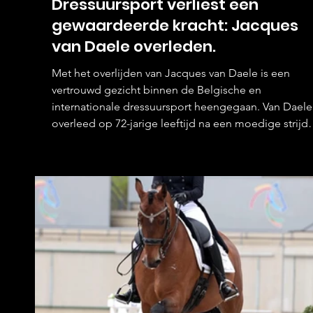
Dressuursport verliest een
gewaardeerde kracht: Jacques
van Daele overleden.
Met het overlijden van Jacques van Daele is een
vertrouwd gezicht binnen de Belgische en
internationale dressuursport heengegaan. Van Daele
overleed op 72-jarige leeftijd na een moedige strijd
tegen kanker. Zijn naam was decennialang
onlosmakelijk verbonden met de organisatie en
begeleiding van dressuurwedstrijden op het hoogst
niveau. Hoewel hij voor het grote publiek minder
bekend was dan de ruiters die hij beoordeelde, was 
bijdrage aan de paardensport bijzonder groot