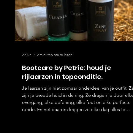
29 jun
2 minuten om te lezen
Bootcare by Petrie: houd je
rijlaarzen in topconditie.
Je laarzen zijn niet zomaar onderdeel van je outfit. Z
zijn je tweede huid in de ring. Ze dragen je door elk
overgang, elke oefening, elke fout en elke perfecte
ronde. En net daarom krijgen ze elke dag alles te
verduren zweet, zand, stal, regen, transport… geen
enkele training laat ze onberoerd. En toch verwacht
we dat ze strak blijven zitten. Glanzen in de ring. En 