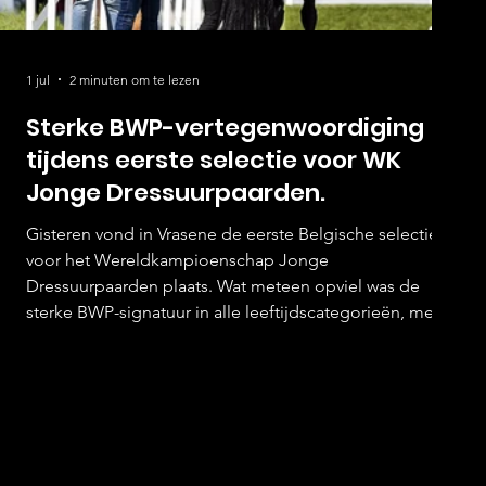
1 jul
2 minuten om te lezen
Sterke BWP-vertegenwoordiging
tijdens eerste selectie voor WK
Jonge Dressuurpaarden.
Gisteren vond in Vrasene de eerste Belgische selectie
voor het Wereldkampioenschap Jonge
Dressuurpaarden plaats. Wat meteen opviel was de
sterke BWP-signatuur in alle leeftijdscategorieën, met
een deelnemersveld dat bol stond van talent, gefokte
kwaliteit en jonge combinaties met internationale
ambitie. Veelbelovende vijfjarigen met opvallende
namen Bij de vijfjarigen kwam een gevarieerd en sterk
gezelschap aan de start, met zowel goedgekeurde
hengsten als talentvolle combina